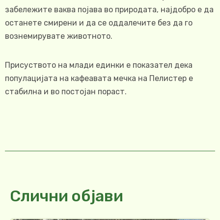
забележите ваква појава во природата, најдобро е да
останете смирени и да се оддалечите без да го
вознемирувате животното.
Присуството на млади единки е показател дека
популацијата на кафеавата мечка на Пелистер е
стабилна и во постојан пораст.
Слични објави