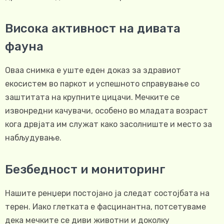
Висока активност на дивата
фауна
Оваа снимка е уште еден доказ за здравиот
екосистем во паркот и успешното справување со
заштитата на крупните цицачи. Мечките се
извонредни качувачи, особено во младата возраст
кога дрвјата им служат како засолниште и место за
набљудување.
Безбедност и мониторинг
Нашите ренџери постојано ја следат состојбата на
терен. Иако глетката е фасцинантна, потсетуваме
дека мечките се диви животни и доколку