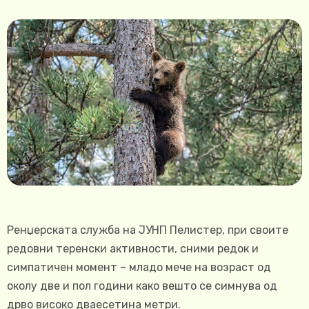
Ренџерската служба на ЈУНП Пелистер, при своите
редовни теренски активности, сними редок и
симпатичен момент – младо мече на возраст од
околу две и пол години како вешто се симнува од
дрво високо дваесетина метри.